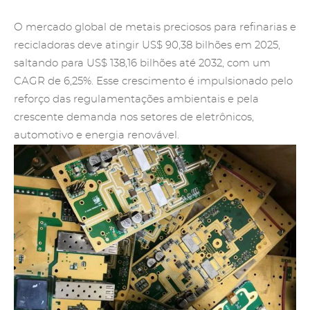
O mercado global de metais preciosos para refinarias e
recicladoras deve atingir US$ 90,38 bilhões em 2025,
saltando para US$ 138,16 bilhões até 2032, com um
CAGR de 6,25%. Esse crescimento é impulsionado pelo
reforço das regulamentações ambientais e pela
crescente demanda nos setores de eletrônicos,
automotivo e energia renovável.