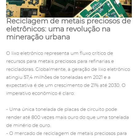
Reciclagem de metais preciosos de
eletrônicos: uma revolução na
mineração urbana
O lixo eletrônico representa um fluxo crítico de
recursos para metais preciosos para refinarias e
recicladoras. Globalmente, a geração de lixo eletrônico
atingiu 57,4 milhões de toneladas em 2021 e a
expectativa é de um crescimento de 21% até 2030. O
imperativo econômico é claro:
- Uma única tonelada de placas de circuito pode
render até 800 vezes mais ouro do que uma tonelada
de minério de ouro.
- O mercado de reciclagem de metais preciosos para