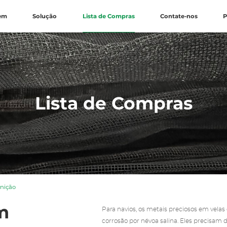
gem
Solução
Lista de Compras
Contate-nos
P
Lista de Compras
gnição
m
Para navios, os metais preciosos em velas d
corrosão por névoa salina. Eles precisam 