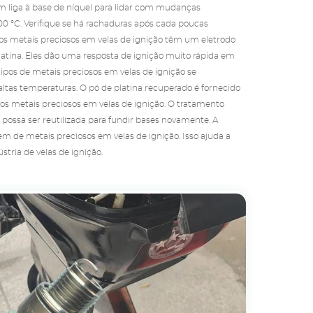
m liga à base de níquel para lidar com mudanças
00 °C. Verifique se há rachaduras após cada poucas
 os metais preciosos em velas de ignição têm um eletrodo
 platina. Eles dão uma resposta de ignição muito rápida em
tipos de metais preciosos em velas de ignição se
altas temperaturas. O pó de platina recuperado é fornecido
vos metais preciosos em velas de ignição. O tratamento
la possa ser reutilizada para fundir bases novamente. A
 de metais preciosos em velas de ignição. Isso ajuda a
stria de velas de ignição.
Ver produtos
Obtenha o preço da reciclagem