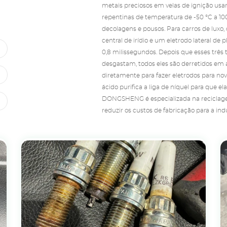
metais preciosos em velas de ignição usa
repentinas de temperatura de -50 °C a 10
decolagens e pousos. Para carros de luxo,
central de irídio e um eletrodo lateral de
0,8 milissegundos. Depois que esses três 
desgastam, todos eles são derretidos em 
diretamente para fazer eletrodos para no
ácido purifica a liga de níquel para que e
DONGSHENG é especializada na reciclagem
reduzir os custos de fabricação para a indú
Ver produtos
Obtenha o preço da reciclagem