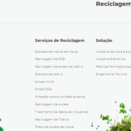
Reciclagem
Serviços de Reciclagem
Solução
Eletrodo de malha de níquel
Indústria de cloro e álca
Reciclagem de PCB
Indústria Eletrônica
Reciclagem de ânodo de titânio
Fábricas Farmacêutica
Eletrodo de titânio
Engenharia Marinha
Ânodo MMO
Ânodo DSA
Proteção contra corrosão anódica
Reciclagem de sucata
Tratamento de Resíduos Industriais
s
Reciclagem de Titânio
Preço da sucata de níquel