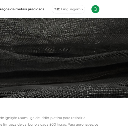
Linguagem
reços de metais preciosos
e ignição usam liga de irídio-platina para resistir à
de limpeza de carbono a cada 500 horas. Para aeronaves, os