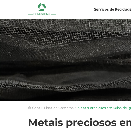
Serviços de Recicla
Casa
>
Lista de Compras
>
Metais preciosos em velas de i
Metais preciosos e