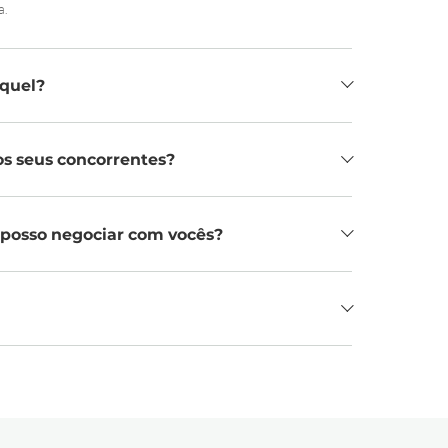
a.
íquel?
os seus concorrentes?
 posso negociar com vocês?