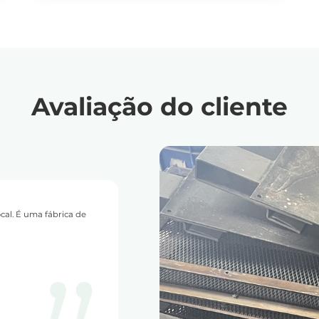
platina
Avaliação do cliente
al. É uma fábrica de
Depois de comparar muitos recicladores
alto.