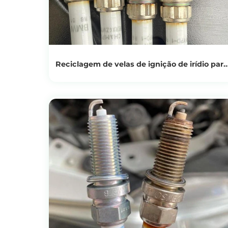
Reciclagem de velas de ignição de irídio para
sustentabilidade
Ver produtos
Obtenha o preço da reciclagem