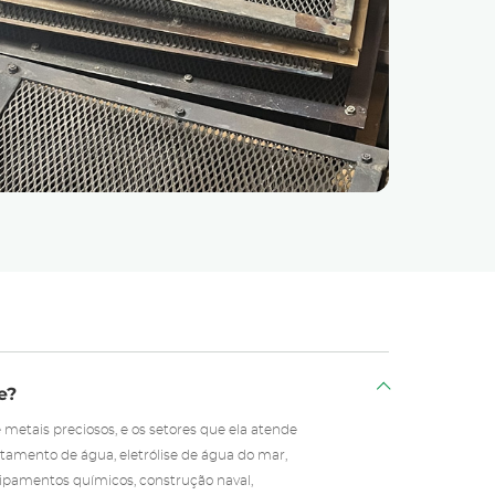
José
CEO
e?
metais preciosos, e os setores que ela atende
tratamento de água, eletrólise de água do mar,
quipamentos químicos, construção naval,