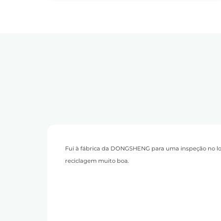
platina NGK7A7
ecisei me
Fui à fábrica da DONGSHENG para uma inspeção no loc
reciclagem muito boa.