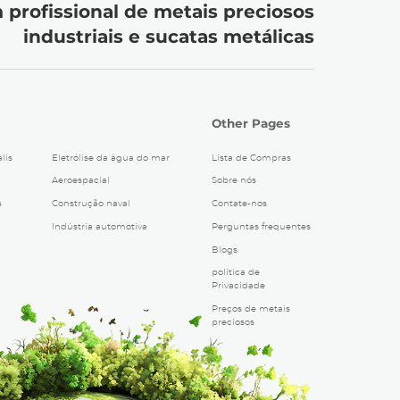
 profissional de metais preciosos
industriais e sucatas metálicas
Other Pages
lis
Eletrólise da água do mar
Lista de Compras
Aeroespacial
Sobre nós
s
Construção naval
Contate-nos
Indústria automotiva
Perguntas frequentes
Blogs
política de
Privacidade
Preços de metais
preciosos