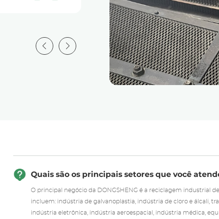
Wilson
Diretor de fábrica
Quais são os principais setores que você atend
O principal negócio da DONGSHENG é a reciclagem industrial de 
incluem: indústria de galvanoplastia, indústria de cloro e álcali, 
indústria eletrônica, indústria aeroespacial, indústria médica, e