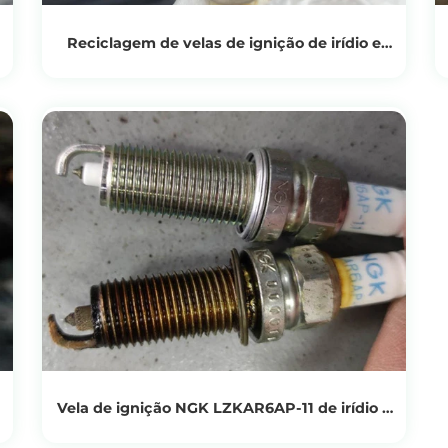
Reciclagem de velas de ignição de irídio e
platina NGK8S
Ver produtos
Obtenha o preço da reciclagem
Vela de ignição NGK LZKAR6AP-11 de irídio e