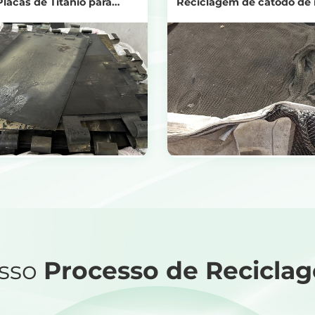
Placas de Titânio para
Reciclagem de cátodo de 
mento de Águas Residuais
em salmoura eletrolis
Ver produtos
Ver produtos
tenha o preço da reciclagem
Obtenha o preço da recicla
sso
Processo de Recicla