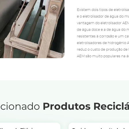
Existem dois tipos de eletroli
e o eletrolisador de água do 
vantagem do eletrolisador AEM 
de água doce e a de água do m
resistentes à corrosão e um cat
eletrolisadores de hidrogênio 
reduz o custo de produção de h
AEM são muito populares na ár
acionado
Produtos Reciclá