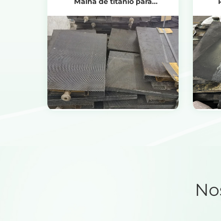
Malha de titânio para
eletrolisadores PEM
Trata
Ver produtos
Obtenha o preço da reciclagem
Ob
No