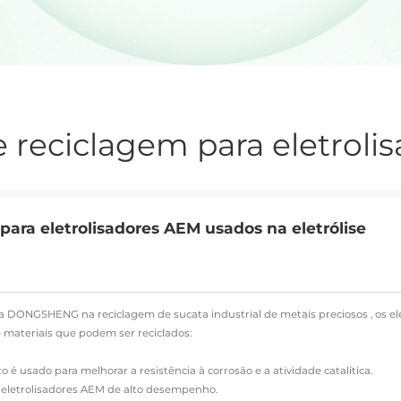
 reciclagem para eletrol
para eletrolisadores AEM usados na eletrólise
da DONGSHENG na reciclagem de sucata industrial
de metais preciosos
, os e
 materiais que podem ser reciclados:
to
é usado para melhorar a resistência à corrosão e a atividade catalítica.
m eletrolisadores AEM de alto desempenho.