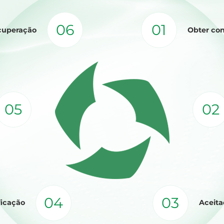
06
01
ecuperação
Obter con
05
02
04
03
ficação
Aceita