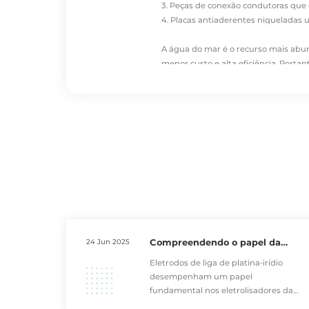
3. Peças de conexão condutoras qu
4. Placas antiaderentes niqueladas u
A água do mar é o recurso mais abun
menor custo e alta eficiência. Porta
reciclagem de sucata industrial no 
platina
.
Compreendendo o papel da
24 Jun 2025
liga de platina-irídio na
Eletrodos de liga de platina-irídio
indústria
desempenham um papel
fundamental nos eletrolisadores da
indústria de cloro-álcalis. Redes