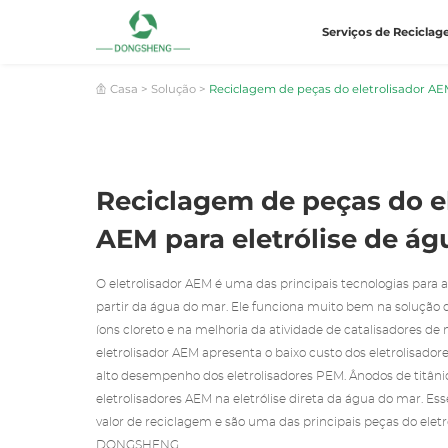
Serviços de Recicla
Casa
>
Solução
>
Reciclagem de peças do eletrolisador AEM
Reciclagem de peças do el
AEM para eletrólise de á
O eletrolisador AEM é uma das principais tecnologias para 
partir da água do mar. Ele funciona muito bem na solução 
íons cloreto e na melhoria da atividade de catalisadores de
eletrolisador AEM apresenta o baixo custo dos eletrolisadores
alto desempenho dos eletrolisadores PEM. Ânodos de titâni
eletrolisadores AEM na eletrólise direta da água do mar. Ess
valor de reciclagem e são uma das principais peças do eletr
DONGSHENG.