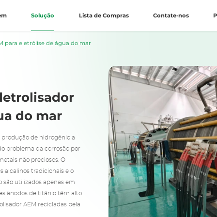
gem
Solução
Lista de Compras
Contate-nos
P
 para eletrólise de água do mar
etrolisador
gua do mar
a produção de hidrogênio a
do problema da corrosão por
 metais não preciosos. O
 alcalinos tradicionais e o
o são utilizados apenas em
es ânodos de titânio têm alto
olisador AEM recicladas pela