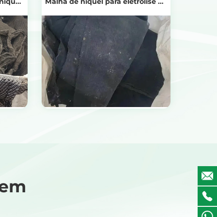
níquel
Malha de níquel para eletrólise de
ada
água do mar
Ver produtos
gem
Obtenha o preço da reciclagem
gem