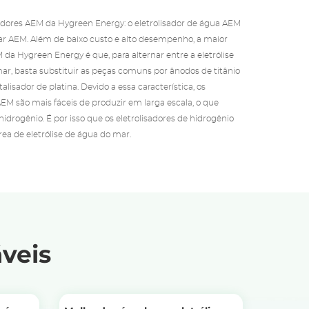
sadores AEM da Hygreen Energy: o eletrolisador de água AEM
mar AEM. Além de baixo custo e alto desempenho, a maior
da Hygreen Energy é que, para alternar entre a eletrólise
ar, basta substituir as peças comuns por ânodos de titânio
alisador de platina. Devido a essa característica, os
AEM são mais fáceis de produzir em larga escala, o que
idrogênio. É por isso que os eletrolisadores de hidrogênio
ea de eletrólise de água do mar.
veis