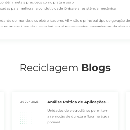
e contêm
metais preciosos
como prata e ouro.
sadas para melhorar a condutividade iônica e a resistência mecânica.
dante do mundo, e os eletrolisadores AEM são o principal tipo de geração de
nto, os quatro tipos de sucata industrial mencionados, provenientes de eletr
futuro. Devido a limitações técnicas, a DONGSHENG atualmente recicla princi
Reciclagem
Blogs
Análise Prática de Aplicações
24 Jun 2025
de Unidades de Eletrodiálise
Unidades de eletrodiálise permitem
a remoção de dureza e flúor na água
potável.