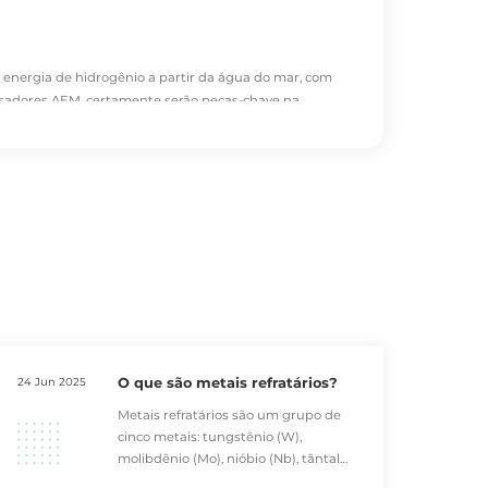
 energia de hidrogênio a partir da água do mar, com
olisadores AEM, certamente serão peças-chave na
palmente os ânodos de titânio preto e
o catalisador de
O que são metais refratários?
24 Jun 2025
Metais refratários são um grupo de
cinco metais: tungstênio (W),
molibdênio (Mo), nióbio (Nb), tântalo
(Ta) e rênio (Re). Todos eles têm