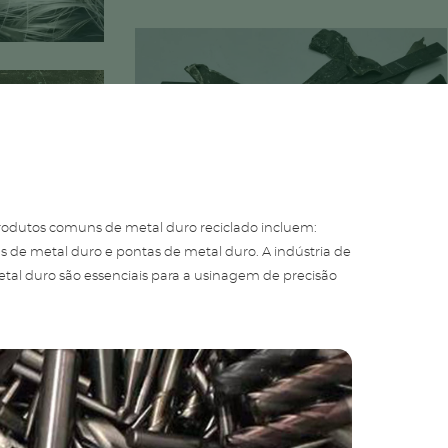
 Produtos comuns de metal duro reciclado incluem:
as de metal duro e pontas de metal duro. A indústria de
al duro são essenciais para a usinagem de precisão