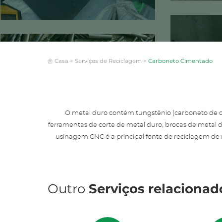
Casa
>
Serviços de Reciclagem
>
Carboneto Cimentado
O metal duro contém tungstênio (carboneto de cim
ferramentas de corte de metal duro, brocas de metal du
usinagem CNC é a principal fonte de reciclagem de
Outro
Serviços relacionad