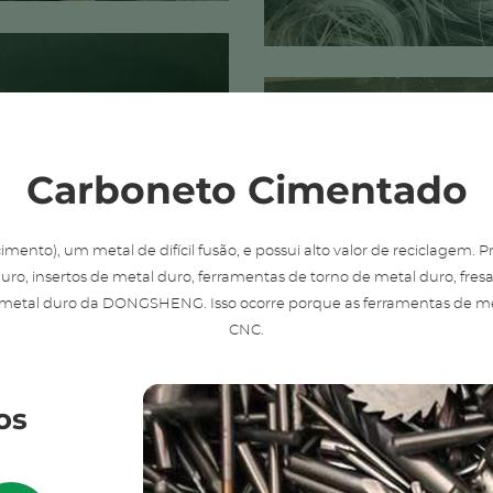
Carboneto Cimentado
ento), um metal de difícil fusão, e possui alto valor de reciclagem.
ro, insertos de metal duro, ferramentas de torno de metal duro, fres
 metal duro da DONGSHENG. Isso ocorre porque as ferramentas de met
CNC.
os