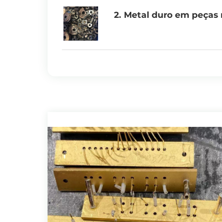
2. Metal duro em peças 
A mineração utiliza brocas de carbo
Algumas áreas propensas ao desgaste
estampagem e matrizes de conforma
As peças estruturais de carboneto ci
3. Ferramentas de meta
Para aumentar a durabilidade das fe
e lâminas de serra. A construção ci
utilizadas incluem: fresas de metal
para cravação de estacas.