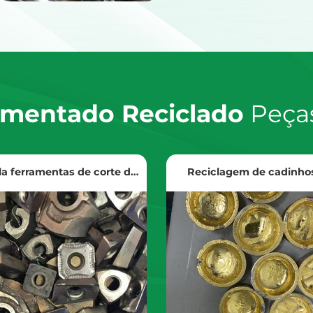
imentado Reciclado
Peças
la ferramentas de corte de
Reciclagem de cadinho
carboneto CNC
metais preciosos
Ver produtos
Ver produtos
tenha o preço da reciclagem
Obtenha o preço da recicla