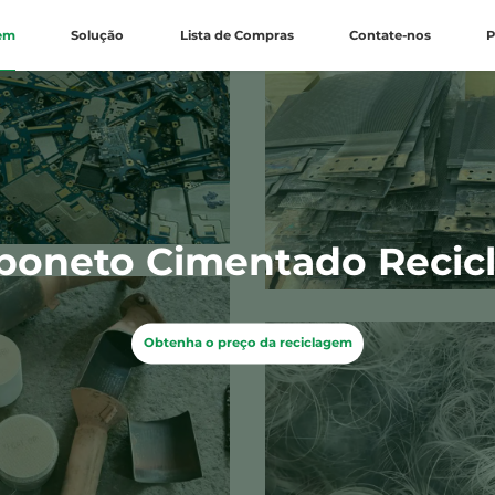
gem
Solução
Lista de Compras
Contate-nos
P
boneto Cimentado Recic
Obtenha o preço da reciclagem