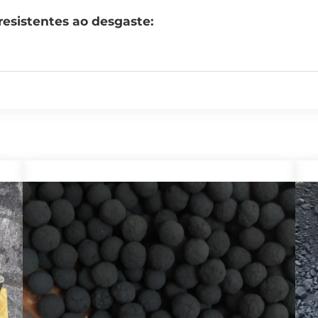
resistentes ao desgaste:
neto cimentado para perfuração de rochas. A perfuração de petróleo também 
 em moldes usam carboneto cimentado (por exemplo: matrizes de trefilação,
ção);
mentado incluem anéis de vedação, bicos, trilhos-guia, rolos e martelos superi
l duro em outros campos:
rramentas e reduzir custos, algumas ferramentas para marcenaria utilizam me
vil e a engenharia rodoviária enfrentam condições de trabalho muito difíceis
 duro para fresagem de estradas, ferramentas de metal duro para máquinas d