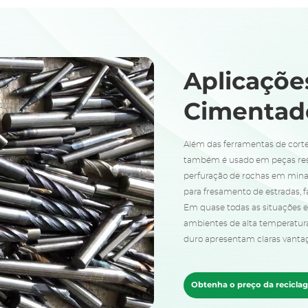
Aplicaçõe
Cimentad
Além das ferramentas de cort
também é usado em peças resi
perfuração de rochas em minas)
para fresamento de estradas, f
Em quase todas as situações 
ambientes de alta temperatura,
duro apresentam claras vanta
Obtenha o preço da recicla