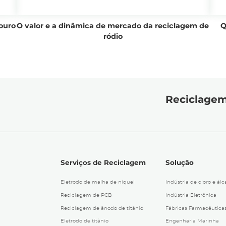
 ouro
O valor e a dinâmica de mercado da reciclagem de
Q
ródio
Reciclagem
Serviços de Reciclagem
Solução
Eletrodo de malha de níquel
Indústria de cloro e álca
Reciclagem de PCB
Indústria Eletrônica
Reciclagem de ânodo de titânio
Fábricas Farmacêutica
Eletrodo de titânio
Engenharia Marinha