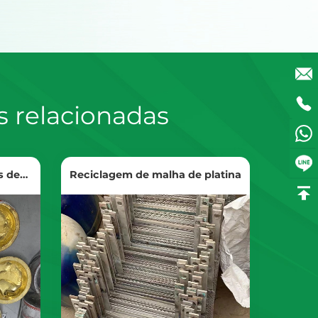
 relacionadas
s de
Reciclagem de malha de platina
Ver produtos
gem
Obtenha o preço da reciclagem