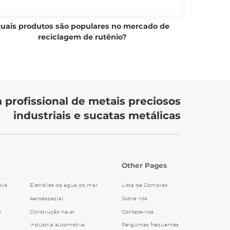
uais produtos são populares no mercado de
reciclagem de rutênio?
 profissional de metais preciosos
industriais e sucatas metálicas
Other Pages
lis
Eletrólise da água do mar
Lista de Compras
Aeroespacial
Sobre nós
s
Construção naval
Contate-nos
Indústria automotiva
Perguntas frequentes