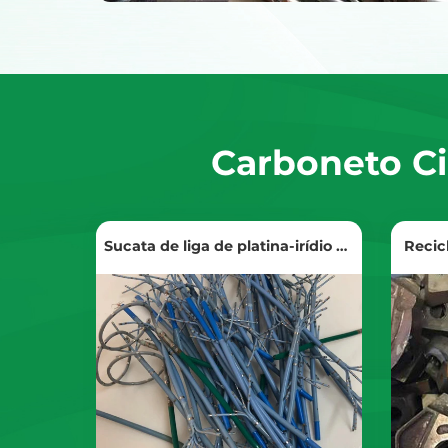
Carboneto C
Sucata de liga de platina-irídio da
Recic
construção naval
Ver produtos
Obtenha o preço da reciclagem
Ob