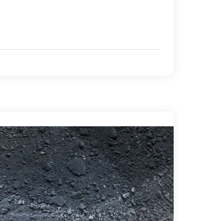
utiliza dentes de broca de carboneto cimentado;
 matrizes de recozimento a frio, matrizes de
ores.
tal duro. Exemplos: lâminas de plaina, fresas de tupia
 e complexas. As ferramentas de metal duro comumente
e perfuração de túneis (TBM) e brocas de metal duro