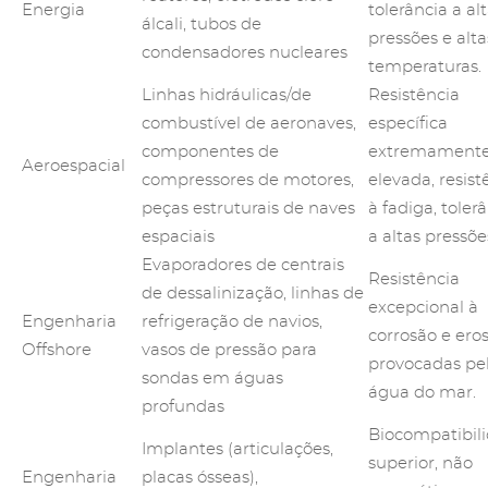
Energia
tolerância a al
álcali, tubos de
pressões e alta
condensadores nucleares
temperaturas.
Linhas hidráulicas/de
Resistência
combustível de aeronaves,
específica
componentes de
extremament
Aeroespacial
compressores de motores,
elevada, resist
peças estruturais de naves
à fadiga, toler
espaciais
a altas pressõe
Evaporadores de centrais
Resistência
de dessalinização, linhas de
excepcional à
Engenharia
refrigeração de navios,
corrosão e ero
Offshore
vasos de pressão para
provocadas pe
sondas em águas
água do mar.
profundas
Biocompatibil
Implantes (articulações,
superior, não
Engenharia
placas ósseas),