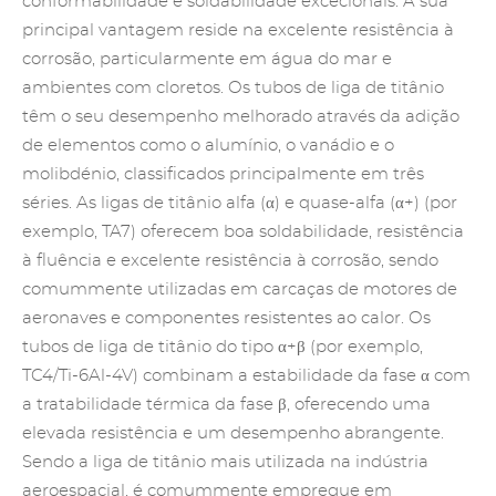
conformabilidade e soldabilidade excecionais. A sua
principal vantagem reside na excelente resistência à
corrosão, particularmente em água do mar e
ambientes com cloretos. Os tubos de liga de titânio
têm o seu desempenho melhorado através da adição
de elementos como o alumínio, o vanádio e o
molibdénio, classificados principalmente em três
séries.
As ligas de titânio
alfa (α) e quase-alfa (α+) (por
exemplo, TA7) oferecem boa soldabilidade, resistência
à fluência e excelente resistência à corrosão, sendo
comummente utilizadas em carcaças de motores de
aeronaves e componentes resistentes ao calor. Os
tubos de liga de titânio do tipo α+β (por exemplo,
TC4/Ti-6Al-4V) combinam a estabilidade da fase α com
a tratabilidade térmica da fase β, oferecendo uma
elevada resistência e um desempenho abrangente.
Sendo a liga de titânio mais utilizada na indústria
aeroespacial, é comummente empregue em