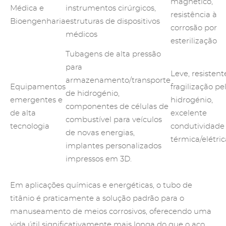
magnético,
Médica e
instrumentos cirúrgicos,
resistência à
Bioengenharia
estruturas de dispositivos
corrosão por
médicos
esterilização
Tubagens de alta pressão
para
Leve, resistent
armazenamento/transporte
Equipamentos
fragilização pe
de hidrogénio,
emergentes e
hidrogénio,
componentes de células de
de alta
excelente
combustível para veículos
tecnologia
condutividade
de novas energias,
térmica/elétric
implantes personalizados
impressos em 3D.
Em aplicações químicas e energéticas, o tubo de
titânio é praticamente a solução padrão para o
manuseamento de meios corrosivos, oferecendo uma
vida útil significativamente mais longa do que o aço